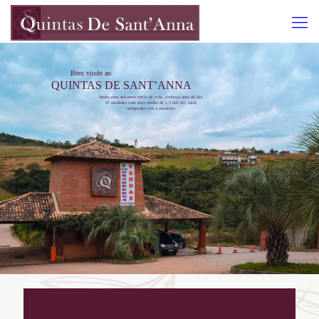
Bem vindo ao
QUINTAS DE SANT’ANNA
Venha para seu novo estilo de vida, conheça uma da das
47 unidades com área média de 1,5 mil m², total
integradas com a natureza