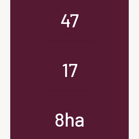
47
unidades
17
hectares
ha
8
de mata atântica