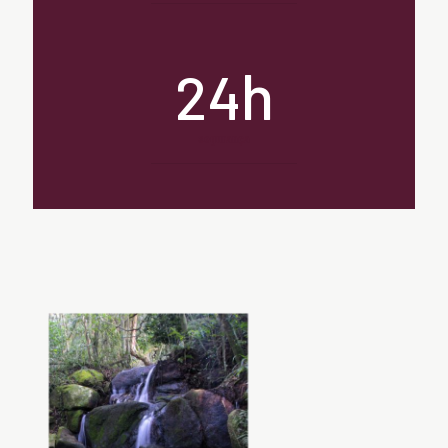
h
24
segurança