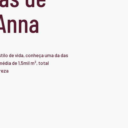
'Anna
tilo de vida, conheça uma da das
édia de 1,5mil m², total
reza