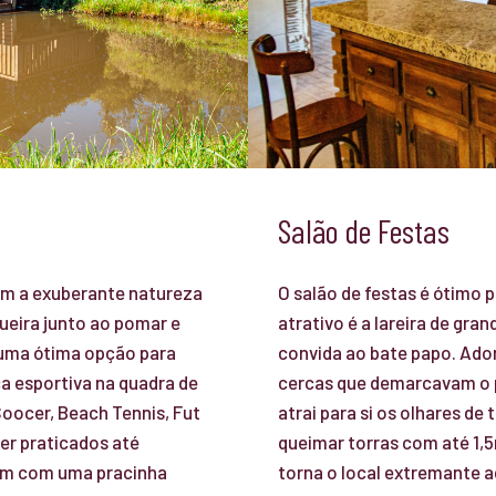
Salão de Festas
ram a exuberante natureza
O salão de festas é ótimo 
ueira junto ao pomar e
atrativo é a lareira de gr
 uma ótima opção para
convida ao bate papo. Ado
a esportiva na quadra de
cercas que demarcavam o pe
Soocer, Beach Tennis, Fut
atrai para si os olhares de 
ser praticados até
queimar torras com até 1,
am com uma pracinha
torna o local extremante 