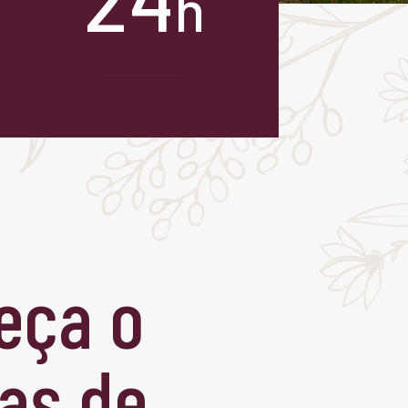
h
segurança
eça o
as de