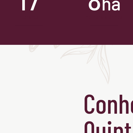
ha
hectares
de mata atântica
Conh
Quint