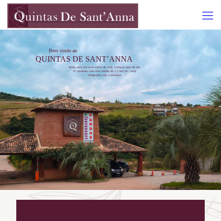
Bem vindo ao
QUINTAS DE SANT’ANNA
Venha para seu novo estilo de vida, conheça uma da das
47 unidades com área média de 1,5 mil m², total
integradas com a natureza