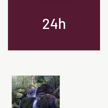
h
24
segurança