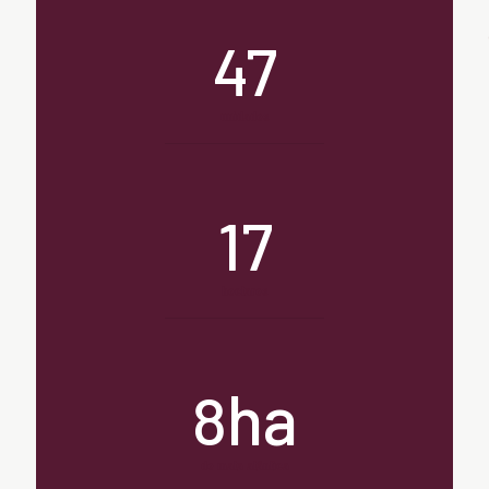
47
unidades
17
hectares
ha
8
de mata atântica