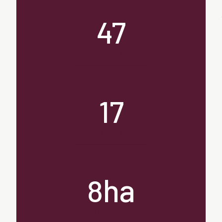
47
unidades
17
hectares
ha
8
de mata atântica