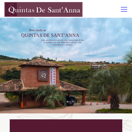
Bem vindo ao
QUINTAS DE SANT’ANNA
Venha para seu novo estilo de vida, conheça uma da das
47 unidades com área média de 1,5 mil m², total
integradas com a natureza