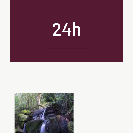
h
24
segurança