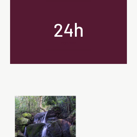
h
24
segurança