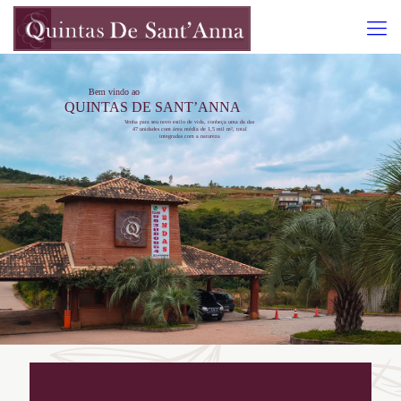
Bem vindo ao
QUINTAS DE SANT’ANNA
Venha para seu novo estilo de vida, conheça uma da das
47 unidades com área média de 1,5 mil m², total
integradas com a natureza