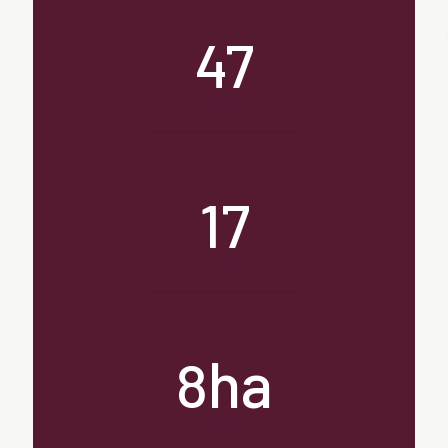
47
unidades
17
hectares
ha
8
de mata atântica