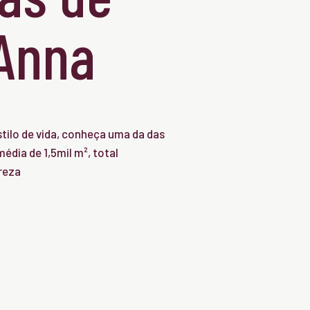
'Anna
tilo de vida, conheça uma da das
édia de 1,5mil m², total
reza