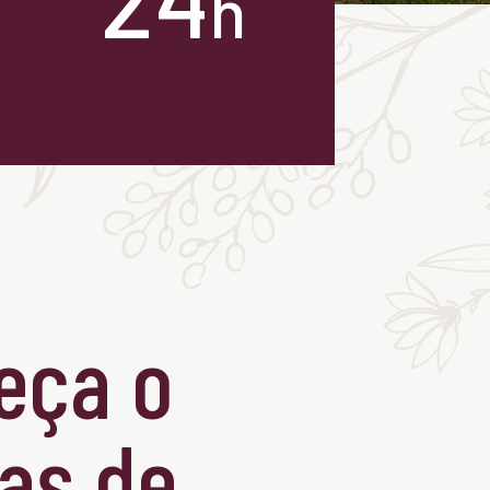
h
segurança
eça o
as de