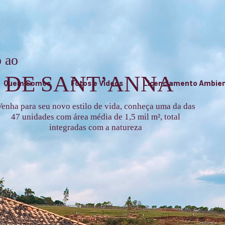
 ao
 DE SANT’ANNA
Quem Somos
Fotos e Vídeos
Licenciamento Ambien
enha para seu novo estilo de vida, conheça uma da das
47 unidades com área média de 1,5 mil m², total
integradas com a natureza