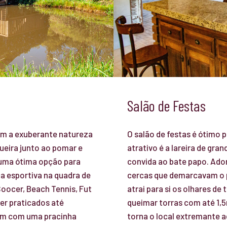
Salão de Festas
ram a exuberante natureza
O salão de festas é ótimo 
ueira junto ao pomar e
atrativo é a lareira de gr
 uma ótima opção para
convida ao bate papo. Ado
a esportiva na quadra de
cercas que demarcavam o pe
Soocer, Beach Tennis, Fut
atrai para si os olhares de 
ser praticados até
queimar torras com até 1,
am com uma pracinha
torna o local extremante 