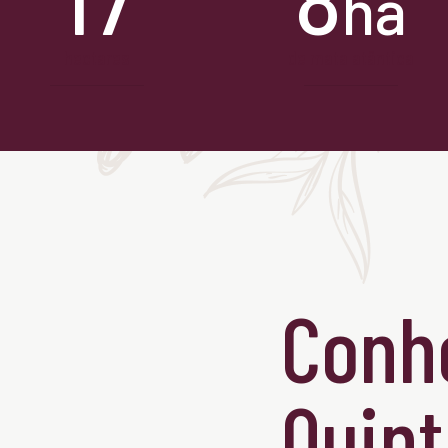
ha
hectares
de mata atântica
Conh
Quint