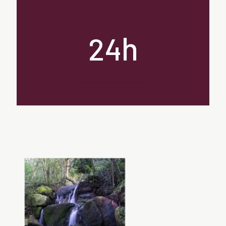
h
24
segurança