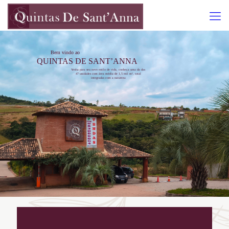
Bem vindo ao
QUINTAS DE SANT’ANNA
Venha para seu novo estilo de vida, conheça uma da das
47 unidades com área média de 1,5 mil m², total
integradas com a natureza