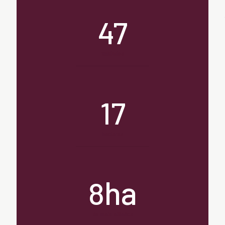
47
unidades
17
hectares
ha
8
de mata atântica