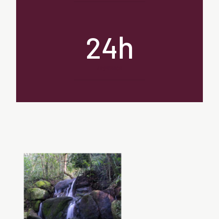
h
24
segurança