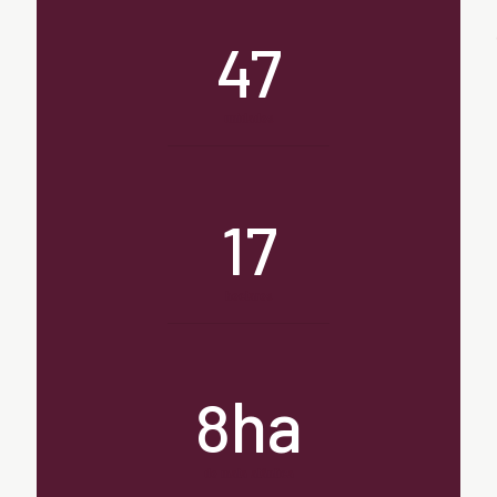
47
unidades
17
hectares
ha
8
de mata atântica