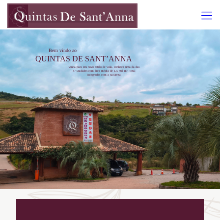
Bem vindo ao
QUINTAS DE SANT’ANNA
Venha para seu novo estilo de vida, conheça uma da das
47 unidades com área média de 1,5 mil m², total
integradas com a natureza