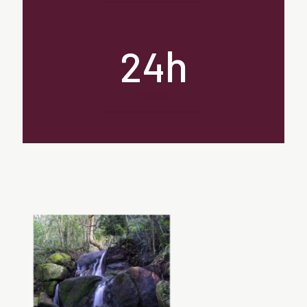
h
24
segurança