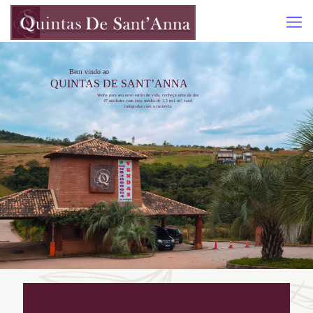
Bem vindo ao
QUINTAS DE SANT’ANNA
Venha para seu novo estilo de vida, conheça uma da das
47 unidades com área média de 1,5 mil m², total
integradas com a natureza