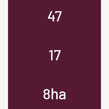
47
unidades
17
hectares
ha
8
de mata atântica