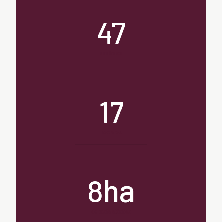
47
unidades
17
hectares
ha
8
de mata atântica