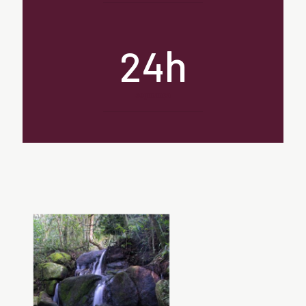
h
24
segurança