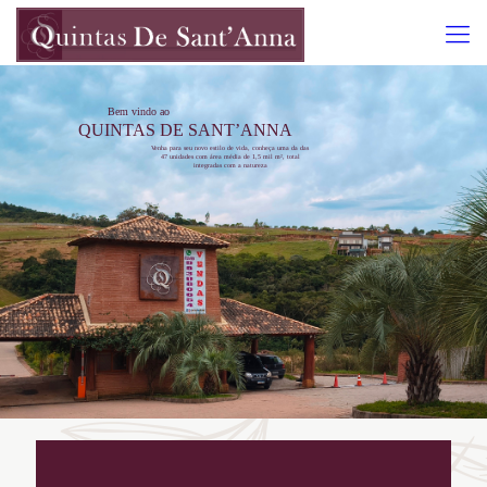
Bem vindo ao
QUINTAS DE SANT’ANNA
Venha para seu novo estilo de vida, conheça uma da das
47 unidades com área média de 1,5 mil m², total
integradas com a natureza