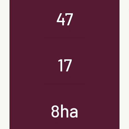
47
unidades
17
hectares
ha
8
de mata atântica