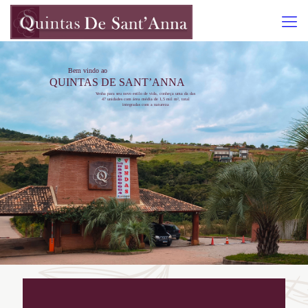
Bem vindo ao
QUINTAS DE SANT’ANNA
Venha para seu novo estilo de vida, conheça uma da das
47 unidades com área média de 1,5 mil m², total
integradas com a natureza