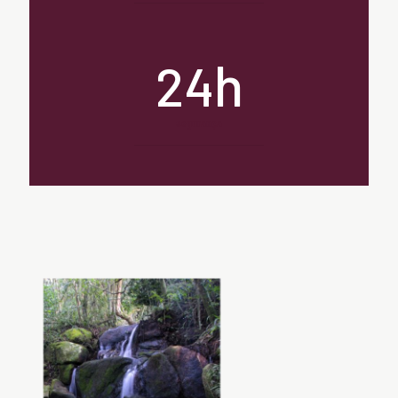
h
24
segurança