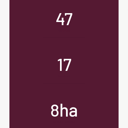
47
unidades
17
hectares
ha
8
de mata atântica