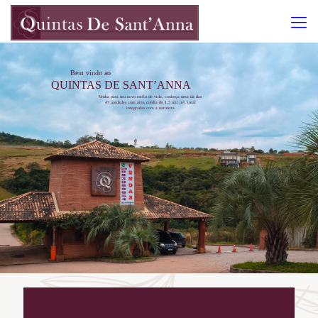
Bem vindo ao
QUINTAS DE SANT’ANNA
Venha para seu novo estilo de vida, conheça uma da das
47 unidades com área média de 1,5 mil m², total
integradas com a natureza