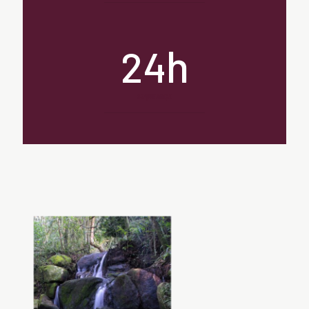
h
24
segurança