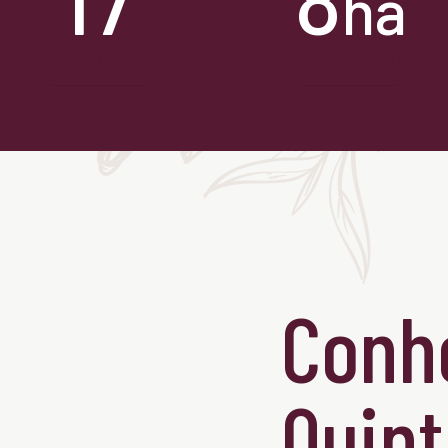
ha
hectares
de mata atântica
Conh
Quint