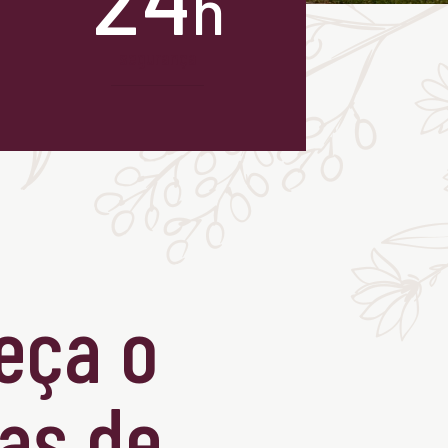
h
segurança
eça o
as de