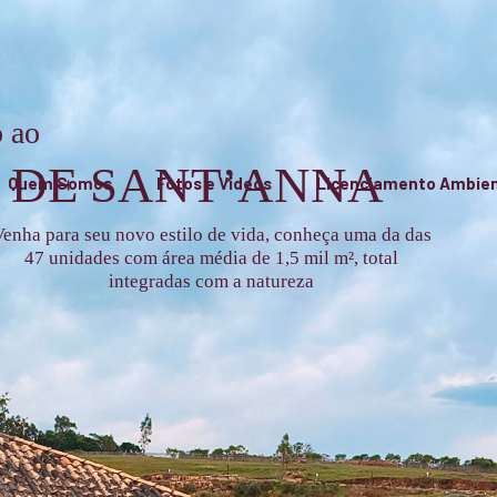
 ao
 DE SANT’ANNA
Quem Somos
Fotos e Vídeos
Licenciamento Ambien
enha para seu novo estilo de vida, conheça uma da das
47 unidades com área média de 1,5 mil m², total
integradas com a natureza