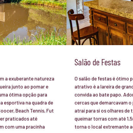
Salão de Festas
ram a exuberante natureza
O salão de festas é ótimo 
ueira junto ao pomar e
atrativo é a lareira de gr
 uma ótima opção para
convida ao bate papo. Ado
a esportiva na quadra de
cercas que demarcavam o pe
Soocer, Beach Tennis, Fut
atrai para si os olhares de 
ser praticados até
queimar torras com até 1,
am com uma pracinha
torna o local extremante 