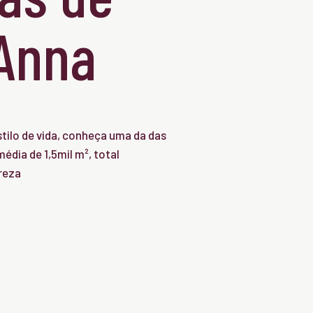
'Anna
tilo de vida, conheça uma da das
édia de 1,5mil m², total
reza