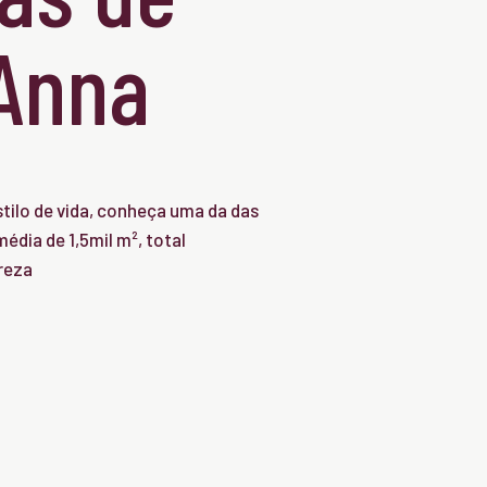
'Anna
tilo de vida, conheça uma da das
édia de 1,5mil m², total
reza