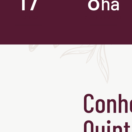
ha
hectares
de mata atântica
Conh
Quint