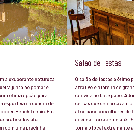
Salão de Festas
ram a exuberante natureza
O salão de festas é ótimo 
ueira junto ao pomar e
atrativo é a lareira de gr
 uma ótima opção para
convida ao bate papo. Ado
a esportiva na quadra de
cercas que demarcavam o pe
Soocer, Beach Tennis, Fut
atrai para si os olhares de 
ser praticados até
queimar torras com até 1,
am com uma pracinha
torna o local extremante 