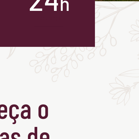
h
segurança
eça o
as de