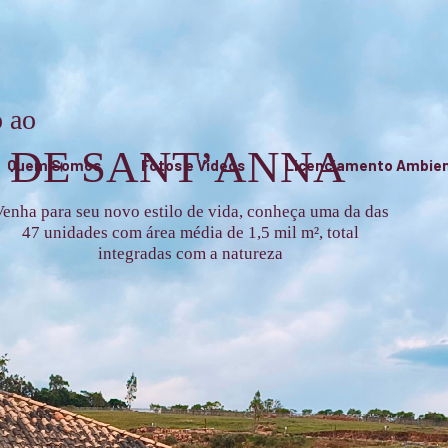
 ao
 DE SANT’ANNA
Quem Somos
Fotos e Vídeos
Licenciamento Ambien
enha para seu novo estilo de vida, conheça uma da das
47 unidades com área média de 1,5 mil m², total
integradas com a natureza