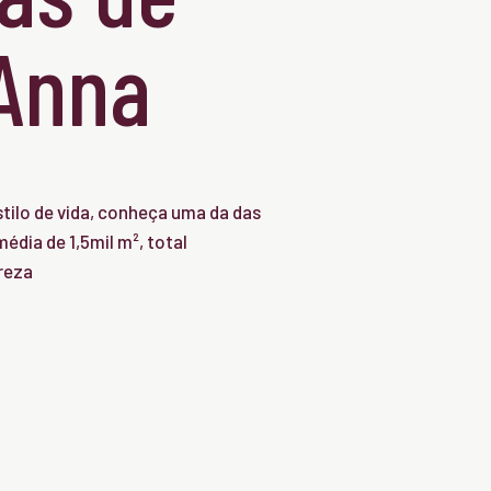
'Anna
tilo de vida, conheça uma da das
édia de 1,5mil m², total
reza