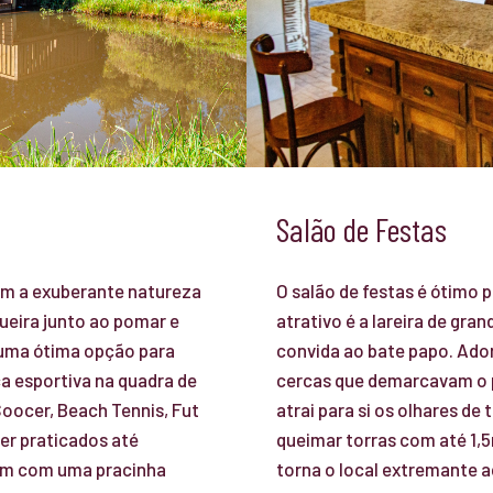
Salão de Festas
ram a exuberante natureza
O salão de festas é ótimo 
ueira junto ao pomar e
atrativo é a lareira de gr
 uma ótima opção para
convida ao bate papo. Ado
a esportiva na quadra de
cercas que demarcavam o pe
Soocer, Beach Tennis, Fut
atrai para si os olhares de 
ser praticados até
queimar torras com até 1,
am com uma pracinha
torna o local extremante 