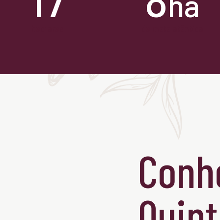
ha
hectares
de mata atântica
Conh
Quint