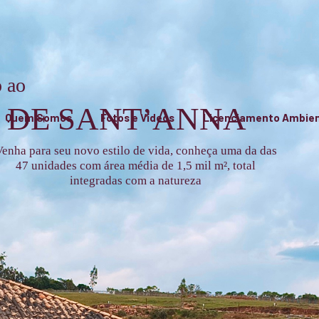
 ao
 DE SANT’ANNA
Quem Somos
Fotos e Vídeos
Licenciamento Ambien
enha para seu novo estilo de vida, conheça uma da das
47 unidades com área média de 1,5 mil m², total
integradas com a natureza