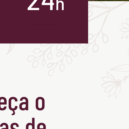
h
segurança
eça o
as de